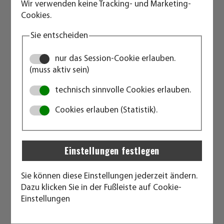
Wir verwenden keine Tracking- und Marketing-
örtlichen Baustoffhändler.
Cookies.
Sie entscheiden
M500 ANTI CLIMB
nur das Session-Cookie erlauben.
(muss aktiv sein)
technisch sinnvolle Cookies erlauben.
Beste Qualität und darum perfekt zur Miete
Cookies erlauben (Statistik).
geeignet.
Auch als ideale Lösung für Sicherheit auf höchstem
Niveau.
Zaun 3.472 x 2.000 mm
Maschenweite 35 x 150 mm
Sie können diese Einstellungen jederzeit ändern.
Drahtstärke 4 mm horizontal, 3 mm vertikal
Dazu klicken Sie in der Fußleiste auf Cookie-
Rohre 30 mm horizontal, 42 mm vertikal
Einstellungen
Schweißung 100% rundherum
Gewicht 26 kg