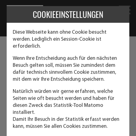
COOKIEEINSTELLUNGEN
Diese Webseite kann ohne Cookie besucht
werden. Lediglich ein Session-Cookie ist
erforderlich.
BCS CONTAINERSYSTEM IHR
GROSSHÄNDLER FÜR HERAS® B
Wenn Ihre Entscheidung auch für den nächsten
Besuch gelten soll, müssen Sie zumindest dem
AUZÄUNE
dafür technisch sinnvollem Cookie zustimmen,
mit dem wir Ihre Entscheidung speichern.
Mobilzäune zur Absicherung von Baustellen und
Natürlich würden wir gerne erfahren, welche
Veranstaltungen
Seiten wie oft besucht werden und haben für
diesen Zweck das Statistik-Tool Matomo
installiert.
Bitte beachten Sie, dass wir Ihnen als Großhändler nur
Damit Ihr Besuch in der Statistik erfasst werden
komplette LKW-Ladungen (ca. 66 Elemente) anbieten
kann, müssen Sie allen Cookies zustimmen.
können.
für Kleinmengen wenden sich sich bitte an einen