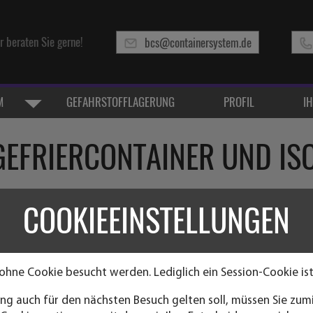
r beraten Sie gerne!
bcs@containersystem.de
GEFAHRSTOFFLAGERUNG
PROFIL
I
GEFRIERCONTAINER UND IS
0 Fuss und 40 Fuss Länge erhältlic
COOKIEEINSTELLUNGEN
"Reefer" bezeichnet. Unter der Bezeichnung Isoliercontainer
es Kühlaggregat, sondern verfügen lediglich über zwei Ventil
ohne Cookie besucht werden. Lediglich ein Session-Cookie ist
ht mehr produziert und steht bestenfalls als Gebrauchtcontai
größtenteils Kühlcontainer mit ausgebautem Aggregat anbiet
ng auch für den nächsten Besuch gelten soll, müssen Sie zu