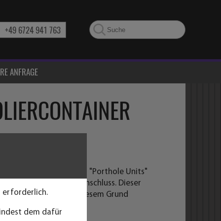
+49 6724 941 763
HRE ANFRAGE
OLIERCONTAINER
h
 werden die sogenannten "Porthole Units"
öffnungen für den Kühlanschluss. Dieser
 erforderlich.
ner zur Verfügung. Aus diesem Grund
en.
mindest dem dafür