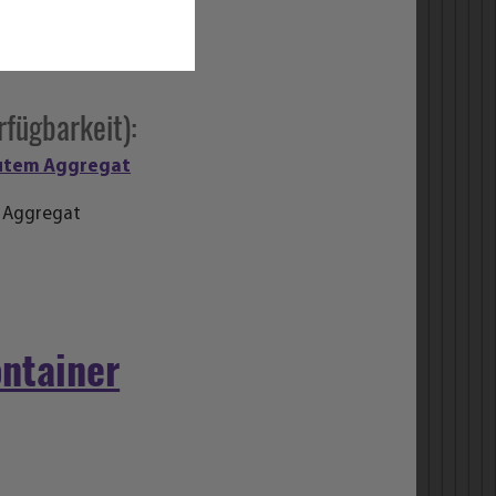
rfügbarkeit):
 Aggregat
ntainer