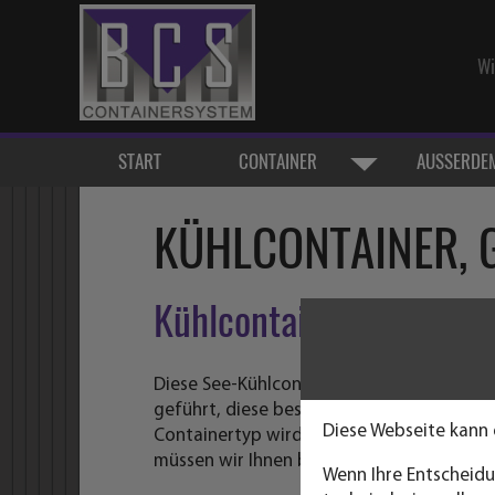
Wi
START
CONTAINER
AUSSERDEM
KÜHLCONTAINER, 
Kühlcontainer sind in 2
Diese See-Kühlcontainer werden auch als 
geführt, diese besitzen jedoch kein eigen
Diese Webseite kann 
Containertyp wird seit vielen Jahren nic
müssen wir Ihnen bei heutigen Anfragen 
Wenn Ihre Entscheidu