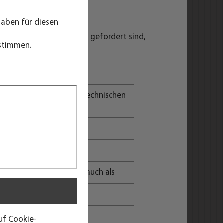
haben für diesen
chbleibende Temperaturen gefordert sind,
ustimmen.
oder für den Test von technischen
mpfindliche Güter oder auch als
auf Cookie-