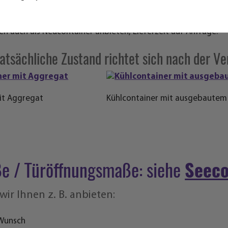
stig ab Lager.
en auch als Neucontainer anbieten, Lieferzeit auf Anfrage.
tatsächliche Zustand richtet sich nach der Ve
mit Aggregat
Kühlcontainer mit ausgebautem
 / Türöffnungsmaße: siehe
Seeco
ir Ihnen z. B. anbieten:
 Wunsch