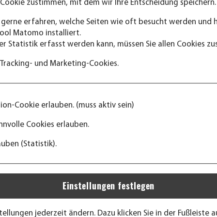
 Cookie zustimmen, mit dem wir Ihre Entscheidung speichern.
 gerne erfahren, welche Seiten wie oft besucht werden und 
ool Matomo installiert.
 kurz- bis mittelfristige Einsatzzeiten, überall dort wo glei
er Statistik erfasst werden kann, müssen Sie allen Cookies z
. +25/27° bis - 25°) zum Beispiel als:
Tracking- und Marketing-Cookies.
rhandener Einrichtungen
, biologischen oder veterinärmedizinischen Untersuchungen 
)
ion-Cookie erlauben. (muss aktiv sein)
nnvolle Cookies erlauben.
ensmittel und Getränke bei Veranstaltungen und Messen
uben (Statistik).
hlanlagen,
er ohne Kühlaggregat dienen als Lagerstätte für temperature
itung (Holztrocknung),
regate.
tellungen jederzeit ändern. Dazu klicken Sie in der Fußleiste 